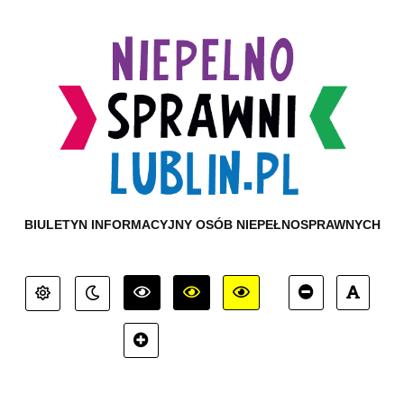
BIULETYN INFORMACYJNY OSÓB NIEPEŁNOSPRAWNYCH