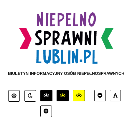
BIULETYN INFORMACYJNY OSÓB NIEPEŁNOSPRAWNYCH