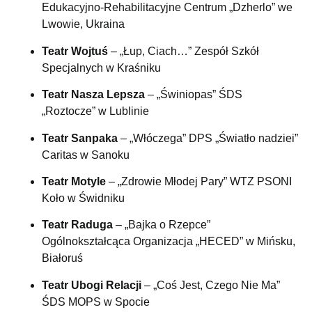
Edukacyjno-Rehabilitacyjne Centrum „Dzherlo” we
Lwowie, Ukraina
Teatr Wojtuś
– „Łup, Ciach…” Zespół Szkół
Specjalnych w Kraśniku
Teatr Nasza Lepsza
– „Świniopas” ŚDS
„Roztocze” w Lublinie
Teatr Sanpaka
– „Włóczega” DPS „Światło nadziei”
Caritas w Sanoku
Teatr Motyle
– „Zdrowie Młodej Pary” WTZ PSONI
Koło w Świdniku
Teatr Raduga
– „Bajka o Rzepce”
Ogólnokształcąca Organizacja „HECED” w Mińsku,
Białoruś
Teatr Ubogi Relacji
– „Coś Jest, Czego Nie Ma”
ŚDS MOPS w Spocie