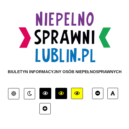
BIULETYN INFORMACYJNY OSÓB NIEPEŁNOSPRAWNYCH