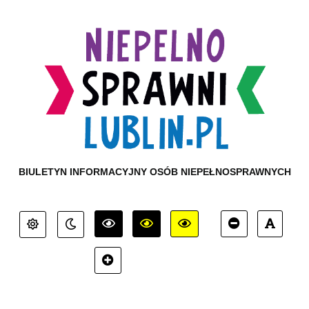
BIULETYN INFORMACYJNY OSÓB NIEPEŁNOSPRAWNYCH