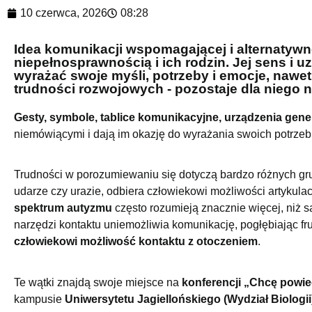
10 czerwca, 2026
08:28
Idea komunikacji wspomagającej i alternatywn
niepełnosprawnością i ich rodzin. Jej sens i 
wyrażać swoje myśli, potrzeby i emocje, naw
trudności rozwojowych - pozostaje dla niego 
Gesty, symbole, tablice komunikacyjne, urządzenia gen
niemówiącymi i dają im okazję do wyrażania swoich potrzeb, 
Trudności w porozumiewaniu się dotyczą bardzo różnych gr
udarze czy urazie, odbiera człowiekowi możliwości artykula
spektrum autyzmu
często rozumieją znacznie więcej, niż s
narzędzi kontaktu uniemożliwia komunikację, pogłębiając fr
człowiekowi możliwość kontaktu z otoczeniem
.
Te wątki znajdą swoje miejsce na
konferencji „Chcę powie
kampusie
Uniwersytetu Jagiellońskiego (Wydział Biologii