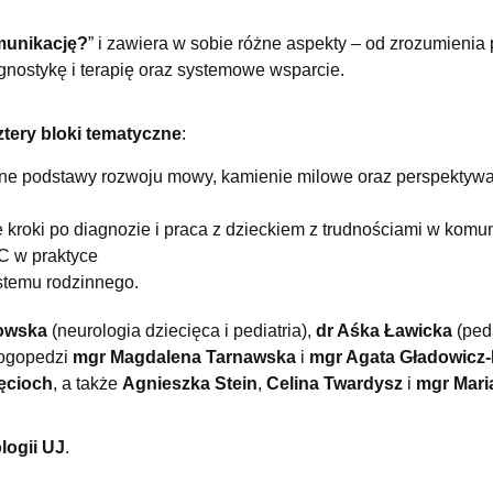
munikację?
” i zawiera w sobie różne aspekty – od zrozumienia
nostykę i terapię oraz systemowe wsparcie.
ztery bloki tematyczne
:
zne podstawy rozwoju mowy, kamienie milowe oraz perspektyw
kroki po diagnozie i praca z dzieckiem z trudnościami w komun
C w praktyce
stemu rodzinnego.
kowska
(neurologia dziecięca i pediatria),
dr Aśka Ławicka
(ped
logopedzi
mgr Magdalena Tarnawska
i
mgr Agata Gładowicz-
ęcioch
, a także
Agnieszka Stein
,
Celina Twardysz
i
mgr Maria
logii UJ
.