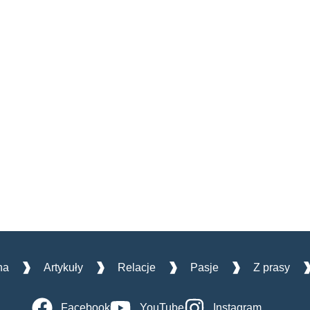
na
Artykuły
Relacje
Pasje
Z prasy
Facebook
YouTube
Instagram