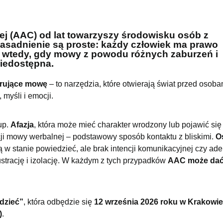
ej (AAC) od lat towarzyszy środowisku osób z
uzasadnienie są proste: każdy człowiek ma prawo
et wtedy, gdy mowy z powodu różnych zaburzeń i
niedostępna.
erujące mowę
– to narzędzia, które otwierają świat przed osoba
myśli i emocji.
up.
Afazja
, która może mieć charakter wrodzony lub pojawić się
cji mowy werbalnej – podstawowy sposób kontaktu z bliskimi.
O
ą w stanie powiedzieć, ale brak intencji komunikacyjnej czy a
ustrację i izolację. W każdym z tych przypadków
AAC może da
dzieć”
, która odbędzie się
12 września 2026 roku w Krakowie
)
.