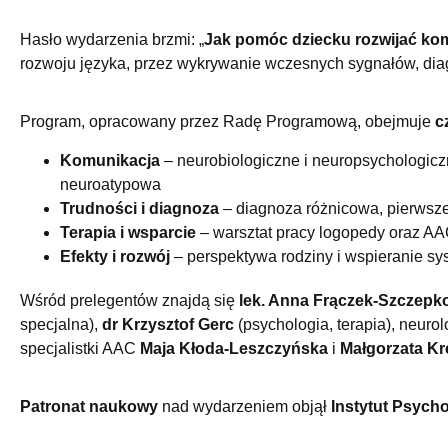
Hasło wydarzenia brzmi: „
Jak pomóc dziecku rozwijać ko
rozwoju języka, przez wykrywanie wczesnych sygnałów, diag
Program, opracowany przez Radę Programową, obejmuje
c
Komunikacja
– neurobiologiczne i neuropsychologic
neuroatypowa
Trudności i diagnoza
– diagnoza różnicowa, pierwsze 
Terapia i wsparcie
– warsztat pracy logopedy oraz AA
Efekty i rozwój
– perspektywa rodziny i wspieranie sy
Wśród prelegentów znajdą się
lek. Anna Frączek-Szczep
specjalna),
dr Krzysztof Gerc
(psychologia, terapia), neuro
specjalistki AAC
Maja Kłoda-Leszczyńska
i
Małgorzata Kr
Patronat naukowy
nad wydarzeniem objął
Instytut Psycho