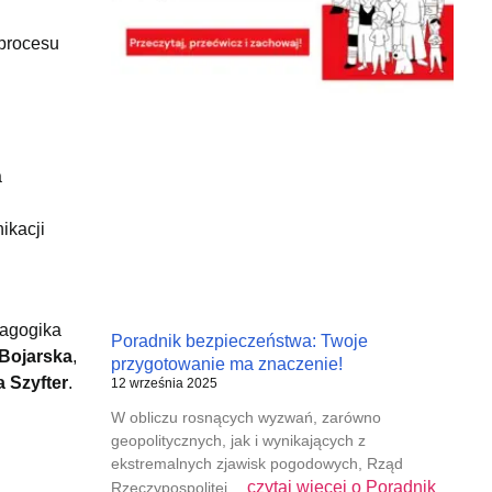
 procesu
a
ikacji
agogika
Poradnik bezpieczeństwa: Twoje
Bojarska
,
przygotowanie ma znaczenie!
 Szyfter
.
12 września 2025
W obliczu rosnących wyzwań, zarówno
geopolitycznych, jak i wynikających z
ekstremalnych zjawisk pogodowych, Rząd
czytaj więcej o
Poradnik
Rzeczypospolitej…