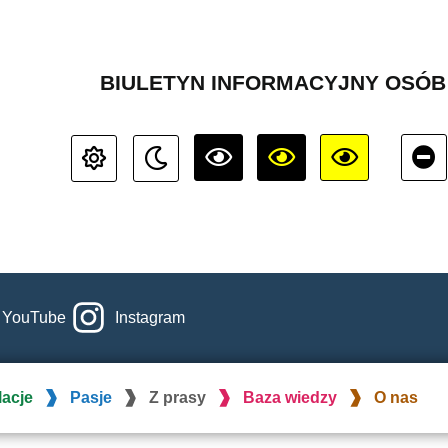
BIULETYN INFORMACYJNY OSÓ
YouTube
Instagram
lacje
Pasje
Z prasy
Baza wiedzy
O nas