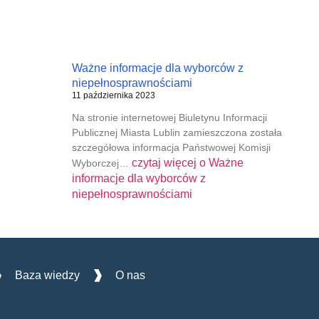
Ważne informacje dla wyborców z
niepełnosprawnościami
11 października 2023
Na stronie internetowej Biuletynu Informacji
Publicznej Miasta Lublin zamieszczona została
szczegółowa informacja Państwowej Komisji
czytaj więcej o
Ważne
Wyborczej…
informacje dla wyborców z
niepełnosprawnościami
Baza wiedzy
O nas