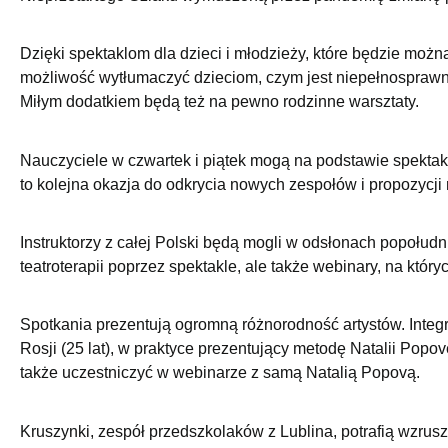
Dzięki spektaklom dla dzieci i młodzieży, które będzie moż
możliwość wytłumaczyć dzieciom, czym jest niepełnospraw
Miłym dodatkiem będą też na pewno rodzinne warsztaty.
Nauczyciele w czwartek i piątek mogą na podstawie spektakli
to kolejna okazja do odkrycia nowych zespołów i propozycji
Instruktorzy z całej Polski będą mogli w odsłonach popołu
teatroterapii poprzez spektakle, ale także webinary, na któr
Spotkania prezentują ogromną różnorodność artystów. Integr
Rosji (25 lat), w praktyce prezentujący metodę Natalii Popov
także uczestniczyć w webinarze z samą Natalią Popovą.
Kruszynki, zespół przedszkolaków z Lublina, potrafią wzrus