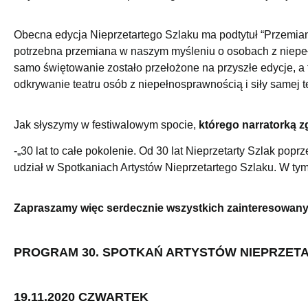
Obecna edycja Nieprzetartego Szlaku ma podtytuł “Przemian
potrzebna przemiana w naszym myśleniu o osobach z niepe
samo świętowanie zostało przełożone na przyszłe edycje, a
odkrywanie teatru osób z niepełnosprawnością i siły samej te
Jak słyszymy w festiwalowym spocie,
którego narratorką z
-„30 lat to całe pokolenie. Od 30 lat Nieprzetarty Szlak popr
udział w Spotkaniach Artystów Nieprzetartego Szlaku. W tym
Zapraszamy więc serdecznie wszystkich zainteresowan
PROGRAM
30. SPOTKAŃ ARTYSTÓW NIEPRZET
19.11.2020 CZWARTEK