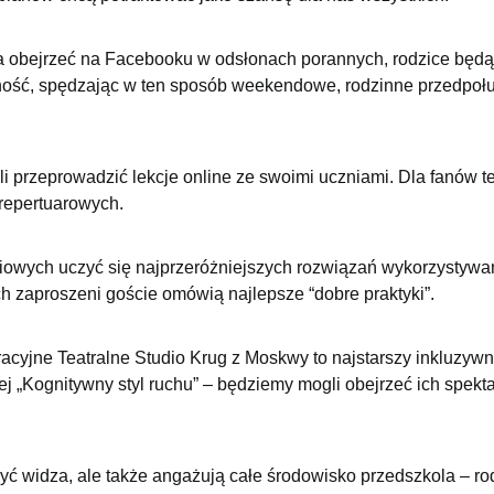
na obejrzeć na Facebooku w odsłonach porannych, rodzice będą
ność, spędzając w ten sposób weekendowe, rodzinne przedpołu
 przeprowadzić lekcje online ze swoimi uczniami. Dla fanów te
 repertuarowych.
dniowych uczyć się najprzeróżniejszych rozwiązań wykorzystyw
ych zaproszeni goście omówią najlepsze “dobre praktyki”.
acyjne Teatralne Studio Krug z Moskwy to najstarszy inkluzywn
ej „Kognitywny styl ruchu” – będziemy mogli obejrzeć ich spekta
zyć widza, ale także angażują całe środowisko przedszkola – ro