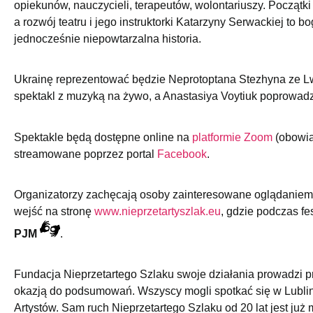
opiekunów, nauczycieli, terapeutów, wolontariuszy. Początki
a rozwój teatru i jego instruktorki Katarzyny Serwackiej to 
jednocześnie niepowtarzalna historia.
Ukrainę reprezentować będzie Neprotoptana Stezhyna ze Lwo
spektakl z muzyką na żywo, a Anastasiya Voytiuk poprowadz
Spektakle będą dostępne online na
platformie Zoom
(obowią
streamowane poprzez portal
Facebook
.
Organizatorzy zachęcają osoby zainteresowane oglądaniem
wejść na stronę
www.nieprzetartyszlak.eu
, gdzie podczas fe
PJM
.
Fundacja Nieprzetartego Szlaku swoje działania prowadzi p
okazją do podsumowań. Wszyscy mogli spotkać się w Lublini
Artystów. Sam ruch Nieprzetartego Szlaku od 20 lat jest już 