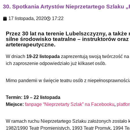
30. Spotkania Artystów Nieprzetartego Szlaku „
17 listopada, 2020
17:22
Przez 30 lat na terenie Lubelszczyzny, a także
silne środowisko teatralne – instruktorów ora
arteterapeutyczne.
W dniach
19-22 listopada
zaprezentują swoją twórczość na 
ich zaproszenie odpowiedziało już kilkaset osób.
Mimo pandemii w święcie teatru osób z niepełnosprawnościa
Termin: 19 – 22 listopada
Miejsce:
fanpage “Nieprzetarty Szlak” na Facebooku
,
platf
W ramach ruchu Nieprzetartego Szlaku założonych zostało kil
1982/1990 Teatr Promienistych, 1993 Teatr Promyk, 1994 Teatr