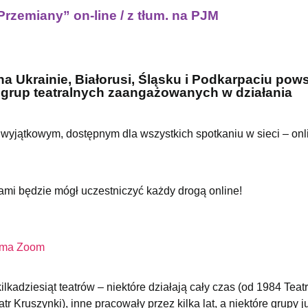
Przemiany” on-line / z tłum. na PJM
 na Ukrainie, Białorusi, Śląsku i Podkarpaciu pow
z grup teatralnych zaangażowanych w działania
wyjątkowym, dostępnym dla wszystkich spotkaniu w sieci – onl
mi będzie mógł uczestniczyć każdy drogą online!
orma Zoom
kadziesiąt teatrów – niektóre działają cały czas (od 1984 Teatr
 Kruszynki), inne pracowały przez kilka lat, a niektóre grupy j