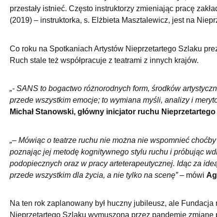
przestały istnieć. Często instruktorzy zmieniając pracę zak
(2019) – instruktorka, s. Elżbieta Masztalewicz, jest na Niep
Co roku na Spotkaniach Artystów Nieprzetartego Szlaku prez
Ruch stale też współpracuje z teatrami z innych krajów.
„- SANS to bogactwo różnorodnych form, środków artystyczneg
przede wszystkim emocje; to wymiana myśli, analizy i merytor
Michał Stanowski, główny inicjator ruchu Nieprzetartego
„– Mówiąc o teatrze ruchu nie można nie wspomnieć choćby 
poznając jej metodę kognitywnego stylu ruchu i próbując w
podopiecznych oraz w pracy arteterapeutycznej. Idąc za ideą
przede wszystkim dla życia, a nie tylko na scenę”
– mówi
Ag
Na ten rok zaplanowany był huczny jubileusz, ale Fundacja
Nieprzetartego Szlaku wymuszoną przez pandemię zmianę p