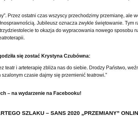
y”. Przez ostatni czas wszyscy przechodzimy przemianę, ale wc
łnosprawnością. Jubileusz oznacza zwykle świętowanie. Tym 
 trzydziestolecie to okazja do wypracowania nowego sposobu n
atroterapii.
godziła się zostać Krystyna Czubówna:
zez teatr i arteterapię zbliża nas do siebie. Drodzy Państwo, w
 szalonym czasie dajmy się przemienić teatrowi.”
ych – na wydarzenie na Facebooku!
ARTEGO SZLAKU –
SANS 2020 „PRZEMIANY” ONLI