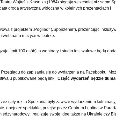
 Teatru Wojtuś z Kraśnika (1984) sięgają wcześniej niż same S
bogata droga artystyczna widoczna w kolejnych prezentacjach i
wa z projektem „Pogliad” („Spojrzenie”), prezentując inkluzy
i webinar o muzyce w teatrze.
zuje limit 100 osób), a webinary i studio festiwalowe będą dod
 Przeglądu do zapisania się do wydarzenia na Facebooku. Moż
stiwalu publikowane będą linki.
Część wydarzeń będzie tłum
rzez cały rok, a Spotkania były zawsze wydarzeniem kulminacy
e, obejrzeć spektakle, przejść przez Centrum Lublina w Parad
międzynarodowy i realizuje swoje idee także na Ukrainie czy Bi