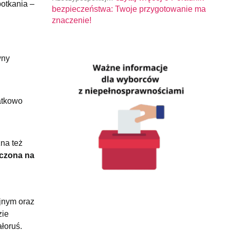
potkania –
bezpieczeństwa: Twoje przygotowanie ma
znaczenie!
wny
atkowo
na też
aczona na
jnym oraz
zie
ałoruś.