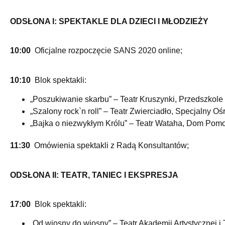
ODSŁONA I: SPEKTAKLE DLA DZIECI I MŁODZIEŻY
10:00
Oficjalne rozpoczęcie SANS 2020 online;
10:10
Blok spektakli:
„Poszukiwanie skarbu” – Teatr Kruszynki, Przedszkole 
„Szalony rock`n roll” – Teatr Zwierciadło, Specjalny 
„Bajka o niezwykłym Królu” – Teatr Wataha, Dom Pomo
11:30
Omówienia spektakli z Radą Konsultantów;
ODSŁONA II: TEATR, TANIEC I EKSPRESJA
17:00
Blok spektakli:
„Od wiosny do wiosny” – Teatr Akademii Artystycznej