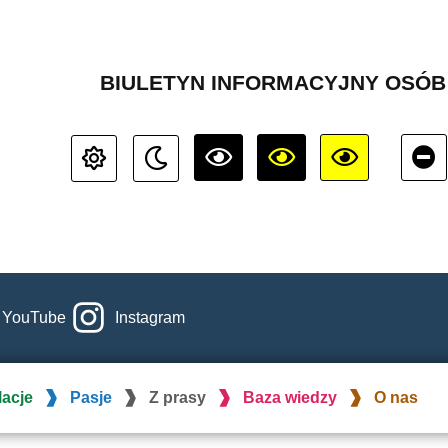
BIULETYN INFORMACYJNY OSÓ
YouTube
Instagram
lacje
Pasje
Z prasy
Baza wiedzy
O nas