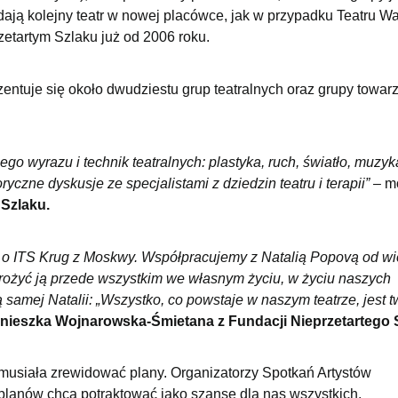
ładają kolejny teatr w nowej placówce, jak w przypadku Teatru W
rzetartym Szlaku już od 2006 roku.
entuje się około dwudziestu grup teatralnych oraz grupy towar
o wyrazu i technik teatralnych: plastyka, ruch, światło, muzyk
yczne dyskusje ze specjalistami z dziedzin teatru i terapii”
– m
 Szlaku.
o ITS Krug z Moskwy. Współpracujemy z Natalią Popovą od wie
drożyć ją przede wszystkim we własnym życiu, w życiu naszych
 samej Natalii: „Wszystko, co powstaje w naszym teatrze, jest 
nieszka Wojnarowska-Śmietana z Fundacji Nieprzetartego 
 musiała zrewidować plany. Organizatorzy Spotkań Artystów
lanów chcą potraktować jako szansę dla nas wszystkich.