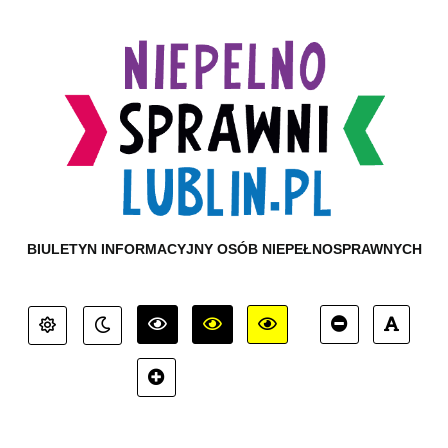
BIULETYN INFORMACYJNY OSÓB NIEPEŁNOSPRAWNYCH