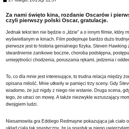
Za nami święto kina, rozdanie Oscarów i pierw
czyli pierwszy polski Oscar, gratulacje.
Jednak tekst ten nie będzie o „Idzie” a o innym filmie, który
wyświetlanym w kinach. Film podejmuje bardzo dużo trudny
pierwsze jest to historia genialnego fizyka. Steven Hawkin
stwardnienie zanikowe boczne, choroba podstępna, postępu
umiejętności chodzenia, poruszania rękami, jedzenia i odde
To, co dla mnie jest interesujące, to trudna relacja między żo
opisana miłość. Mnie utkwiły w pamięci trzy sceny. Gdy Ste
wiadomo, że już nigdy z niego nie wstanie. Druga scena, gd
tego, że utraci on mowę. A także niezwykle wzruszający mom
dwojgiem ludzi.
Niesamowita gra Eddiego Redmayne pokazująca jak ciało o
układ ciała tak spastyczny, że ja spastyk w niego uwierzyła