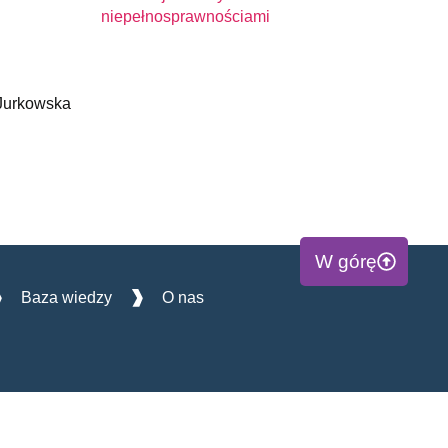
niepełnosprawnościami
Jurkowska
W górę
Baza wiedzy
O nas
ywatności