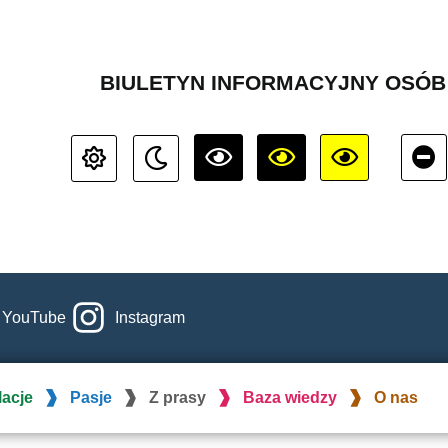
BIULETYN INFORMACYJNY OSÓ
YouTube
Instagram
lacje
Pasje
Z prasy
Baza wiedzy
O nas