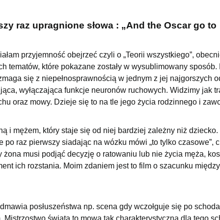
szy raz upragnione słowa : „And the Oscar go to
 miałam przyjemność obejrzeć czyli o „Teorii wszystkiego”, obecn
ch tematów, które pokazane zostały w wysublimowany sposób.
g zmaga się z niepełnosprawnością w jednym z jej najgorszych o
jąca, wyłączająca funkcje neuronów ruchowych. Widzimy jak tr
chu oraz mowy. Dzieje się to na tle jego życia rodzinnego i za
ną i mężem, który staje się od niej bardziej zależny niż dziecko.
ve po raz pierwszy siadając na wózku mówi „to tylko czasowe”, 
y żona musi podjąć decyzję o ratowaniu lub nie życia męża, ko
ent ich rozstania. Moim zdaniem jest to film o szacunku między
dmawia posłuszeństwa np. scena gdy wczołguje się po schoda
m. Mistrzostwo świata to mowa tak charakterystyczna dla tego sc