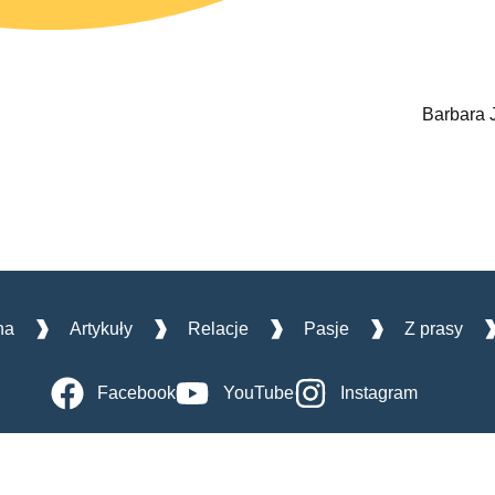
Barbara 
na
Artykuły
Relacje
Pasje
Z prasy
Facebook
YouTube
Instagram
lfoon.lublin@gmail.com
Polityka pr