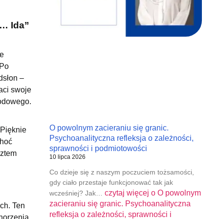
 … Ida”
ie
 Po
dsłon –
aci swoje
wodowego.
O powolnym zacieraniu się granic.
 Pięknie
Psychoanalityczna refleksja o zależności,
choć
sprawności i podmiotowości
sztem
10 lipca 2026
Co dzieje się z naszym poczuciem tożsamości,
gdy ciało przestaje funkcjonować tak jak
czytaj więcej o
O powolnym
wcześniej? Jak…
zacieraniu się granic. Psychoanalityczna
ch. Ten
refleksja o zależności, sprawności i
horzenia.