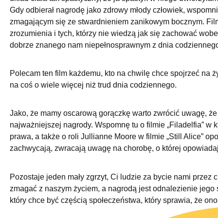
Gdy odbierał nagrodę jako zdrowy młody człowiek, wspomniał
zmagającym się ze stwardnieniem zanikowym bocznym. Film 
zrozumienia i tych, którzy nie wiedzą jak się zachować wob
dobrze znanego nam niepełnosprawnym z dnia codzienneg
Polecam ten film każdemu, kto na chwilę chce spojrzeć na ż
na coś o wiele więcej niż trud dnia codziennego.
Jako, że mamy oscarową gorączkę warto zwrócić uwagę, że g
najważniejszej nagrody. Wspomnę tu o filmie „Filadelfia” 
prawa, a także o roli Jullianne Moore w filmie „Still Alice”
zachwycają, zwracają uwagę na chorobę, o której opowiadają
Pozostaje jeden mały zgrzyt, Ci ludzie za bycie nami przez
zmagać z naszym życiem, a nagrodą jest odnalezienie jego 
który chce być częścią społeczeństwa, który sprawia, że on