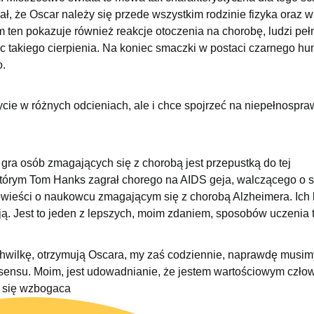
, że Oscar należy się przede wszystkim rodzinie fizyka oraz 
ten pokazuje również reakcje otoczenia na chorobę, ludzi peł
ec takiego cierpienia. Na koniec smaczki w postaci czarnego hu
o.
ycie w różnych odcieniach, ale i chce spojrzeć na niepełnospra
ra osób zmagających się z chorobą jest przepustką do tej
w którym Tom Hanks zagrał chorego na AIDS geja, walczącego o 
 opowieści o naukowcu zmagającym się z chorobą Alzheimera. Ich
. Jest to jeden z lepszych, moim zdaniem, sposobów uczenia to
 chwilkę, otrzymują Oscara, my zaś codziennie, naprawdę musim
sensu. Moim, jest udowadnianie, że jestem wartościowym czło
o się wzbogaca