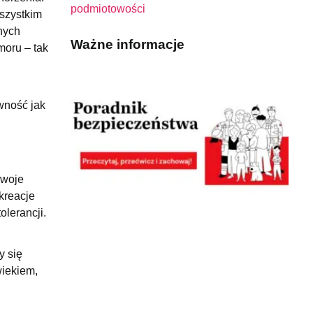
podmiotowości
wszystkim
nych
Ważne informacje
moru – tak
wność jak
swoje
 kreacje
lerancji.
y się
wiekiem,