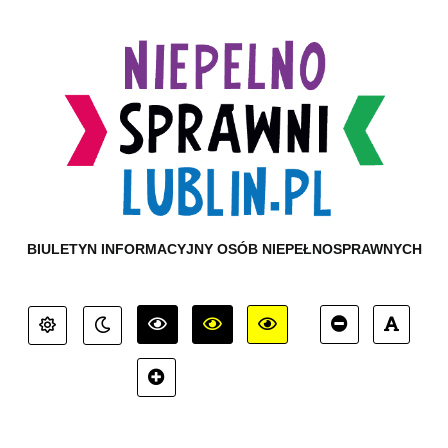
BIULETYN INFORMACYJNY OSÓB NIEPEŁNOSPRAWNYCH