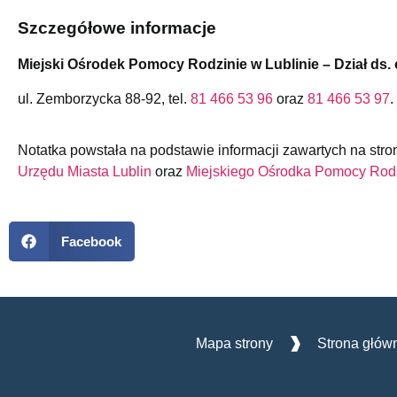
Szczegółowe informacje
Miejski Ośrodek Pomocy Rodzinie w Lublinie –
Dział ds
ul. Zemborzycka 88-92, tel.
81 466 53 96
oraz
81 466 53 97
.
Notatka powstała na podstawie informacji zawartych na stro
Urzędu Miasta Lublin
oraz
Miejskiego Ośrodka Pomocy Rodz
Facebook
Mapa strony
Strona głów