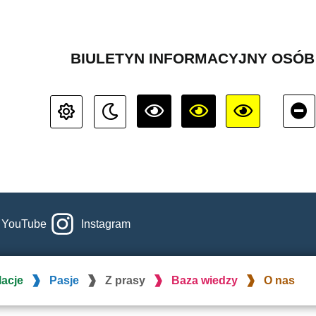
BIULETYN INFORMACYJNY OSÓ
YouTube
Instagram
lacje
Pasje
Z prasy
Baza wiedzy
O nas