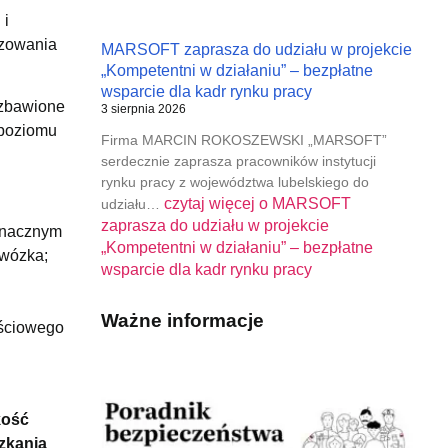
 i
izowania
MARSOFT zaprasza do udziału w projekcie
„Kompetentni w działaniu” – bezpłatne
wsparcie dla kadr rynku pracy
ozbawione
3 sierpnia 2026
 poziomu
Firma MARCIN ROKOSZEWSKI „MARSOFT”
serdecznie zaprasza pracowników instytucji
rynku pracy z województwa lubelskiego do
czytaj więcej o
MARSOFT
udziału…
zaprasza do udziału w projekcie
 znacznym
„Kompetentni w działaniu” – bezpłatne
 wózka;
wsparcie dla kadr rynku pracy
Ważne informacje
ościowego
ość
szkania