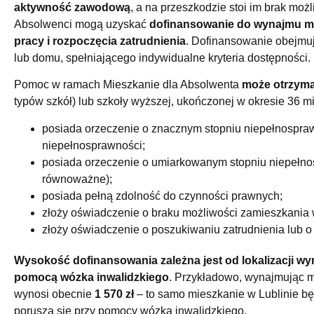
aktywność zawodową
, a na przeszkodzie stoi im brak mo
Absolwenci mogą uzyskać
dofinansowanie do wynajmu mi
pracy i rozpoczęcia zatrudnienia
. Dofinansowanie obejmu
lub domu, spełniającego indywidualne kryteria dostępności.
Pomoc w ramach Mieszkanie dla Absolwenta
może otrzyma
typów szkół) lub szkoły wyższej, ukończonej w okresie 36 mi
posiada orzeczenie o znacznym stopniu niepełnospra
niepełnosprawności;
posiada orzeczenie o umiarkowanym stopniu niepełno
równoważne);
posiada pełną zdolność do czynności prawnych;
złoży oświadczenie o braku możliwości zamieszkania
złoży oświadczenie o poszukiwaniu zatrudnienia lub o
Wysokość dofinansowania zależna jest od lokalizacji w
pomocą wózka inwalidzkiego
. Przykładowo, wynajmując 
wynosi obecnie
1 570 zł
– to samo mieszkanie w Lublinie bę
porusza się przy pomocy wózka inwalidzkiego.