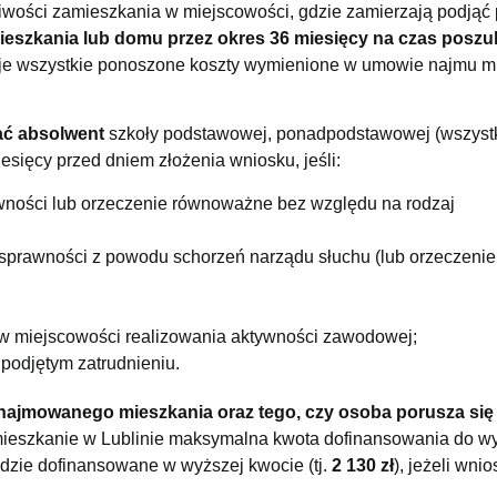
żliwości zamieszkania w miejscowości, gdzie zamierzają podjąć 
eszkania lub domu przez okres 36 miesięcy na czas poszu
je wszystkie ponoszone koszty wymienione w umowie najmu m
ć absolwent
szkoły podstawowej, ponadpodstawowej (wszyst
esięcy przed dniem złożenia wniosku, jeśli:
wności lub orzeczenie równoważne bez względu na rodzaj
sprawności z powodu schorzeń narządu słuchu (lub orzeczenie
 w miejscowości realizowania aktywności zawodowej;
 podjętym zatrudnieniu.
ynajmowanego mieszkania oraz tego, czy osoba porusza się
mieszkanie w Lublinie maksymalna kwota dofinansowania do 
dzie dofinansowane w wyższej kwocie (tj.
2 130 zł
), jeżeli wn