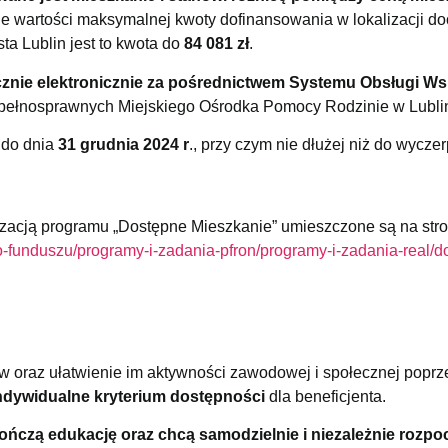
 wartości maksymalnej kwoty dofinansowania w lokalizacji d
sta Lublin jest to kwota do
84 081 zł
.
znie elektronicznie za pośrednictwem Systemu Obsługi Ws
iepełnosprawnych Miejskiego Ośrodka Pomocy Rodzinie w Lublin
 do dnia
31 grudnia 2024 r
., przy czym nie dłużej niż do wycze
zacją programu „Dostępne Mieszkanie” umieszczone są na stro
/o-funduszu/programy-i-zadania-pfron/programy-i-zadania-real/d
ów oraz ułatwienie im aktywności zawodowej i społecznej poprz
ndywidualne kryterium dostępności
dla beneficjenta.
ończą edukację oraz chcą samodzielnie i niezależnie rozpo