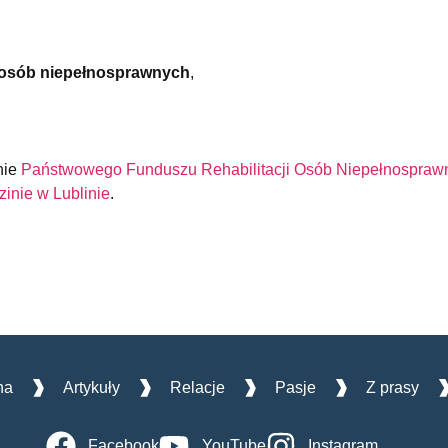
. osób niepełnosprawnych
,
nie
Państwowego Funduszu Rehabilitacji Osób Niepełnospraw
inie w Lublinie
.
na
Artykuły
Relacje
Pasje
Z prasy
Facebook
YouTube
Instagram