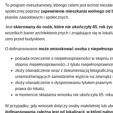
To program mieszkaniowy, którego celem jest wzrost niezale
społecznej poprzez
zapewnienie mieszkania wolnego od b
planów zawodowych i społecznych.
Jest
skierowany do osób, które nie ukończyły 65. rok życ
wszelkich barier architektonicznych i znajdujące się w lok
zero przed budynkiem.
O dofinansowanie
może wnioskować osoba z niepełnospr
posiada orzeczenie o niepełnosprawności w stopniu 
stopniu niepełnosprawności, z tytułu niepełnosprawno
złoży oświadczenie wraz z dokumentacją fotograficzną
uniemożliwiających samodzielne wyjście na zewnątrz 
złoży oświadczenie o dysponowaniu tytułem prawnym 
prawa do lokalu;
w momencie składania wniosku nie ukończyła 65. roku
W przypadku, gdy wniosek dotyczy osoby małoletniej lub ub
dofinansowania zależna jest od lokalizacji, w której na