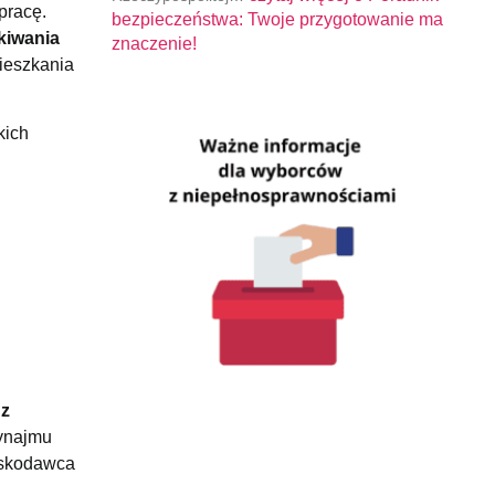
pracę.
bezpieczeństwa: Twoje przygotowanie ma
kiwania
znaczenie!
ieszkania
kich
 z
wynajmu
ioskodawca