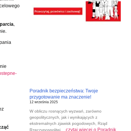
ocelowego
parcia
,
ie.
rpania
nie
ostepne-
Poradnik bezpieczeństwa: Twoje
przygotowanie ma znaczenie!
12 września 2025
ez
W obliczu rosnących wyzwań, zarówno
geopolitycznych, jak i wynikających z
ekstremalnych zjawisk pogodowych, Rząd
cząć
czytaj więcej o
Poradnik
Rzeczypospolitej…