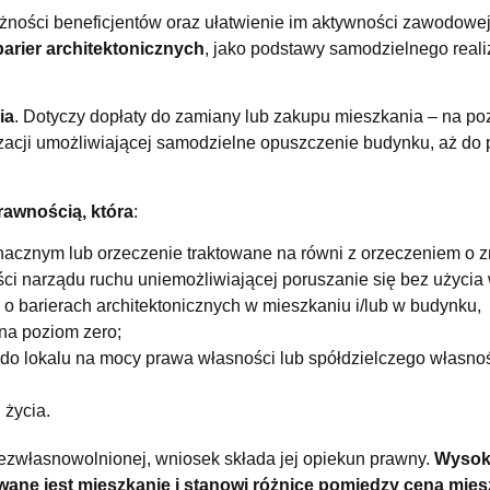
żności beneficjentów oraz ułatwienie im aktywności zawodowej
arier architektonicznych
, jako podstawy samodzielnego real
ia
. Dotyczy dopłaty do zamiany lub zakupu mieszkania – na p
alizacji umożliwiającej samodzielne opuszczenie budynku, aż do
awnością, która
:
znacznym lub orzeczenie traktowane na równi z orzeczeniem o
ści narządu ruchu uniemożliwiającej poruszanie się bez użycia
 o barierach architektonicznych w mieszkaniu i/lub w budynku,
na poziom zero;
do lokalu na mocy prawa własności lub spółdzielczego własn
 życia.
ezwłasnowolnionej, wniosek składa jej opiekun prawny.
Wysok
bywane jest mieszkanie i stanowi różnicę pomiędzy ceną mie