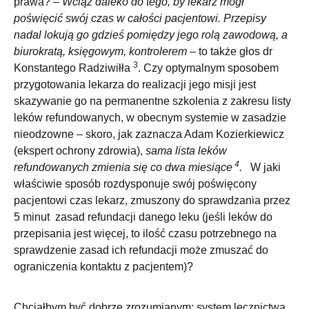
prawa? –
Wciąż daleko do tego, by lekarz mógł
poświęcić swój czas w całości pacjentowi. Przepisy
nadal lokują go gdzieś pomiędzy jego rolą zawodową, a
biurokratą, księgowym, kontrolerem
– to także głos dr
3
Konstantego Radziwiłła
. Czy optymalnym sposobem
przygotowania lekarza do realizacji jego misji jest
skazywanie go na permanentne szkolenia z zakresu listy
leków refundowanych, w obecnym systemie w zasadzie
nieodzowne – skoro, jak zaznacza Adam Kozierkiewicz
(ekspert ochrony zdrowia),
sama lista leków
4
refundowanych zmienia się co dwa miesiące
.
W jaki
właściwie sposób rozdysponuje swój poświęcony
pacjentowi czas lekarz, zmuszony do sprawdzania przez
5 minut zasad refundacji danego leku (jeśli leków do
przepisania jest więcej, to ilość czasu potrzebnego na
sprawdzenie zasad ich refundacji może zmuszać do
ograniczenia kontaktu z pacjentem)?
Chciałbym być dobrze zrozumianym: system lecznictwa