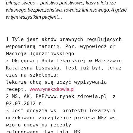
pilnuje swego – państwo państwowej kasy a lekarze
własnego bezpieczeństwa, również finansowego. A gdzie
w tym wszystkim pacjent…
1 Tyle jest aktów prawnych regulujących 
wspomnianą materię. Por. wypowiedź dr 
Macieja Jędrzejowskiego

z Okręgowej Rady Lekarskiej w Warszawie. 
Katarzyna Lisowska, Test już był, teraz 
czas na szkolenia:

lekarze chcą się uczyć wypisywania 
recept. 
www.rynekzdrowia.pl
2 MS, AK, PAP/www.rynek zdrowia.pl  z 
02.07.2012 r.

3 Jest decyzja ws. protestu lekarzy i 
oczekiwane zarządzenie prezesa NFZ ws. 
wzoru umowy na recepty

refundowane, tvp.info, MS, 