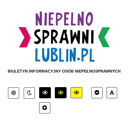
BIULETYN INFORMACYJNY OSÓB NIEPEŁNOSPRAWNYCH