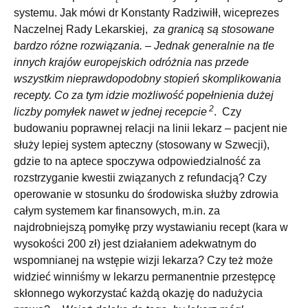
systemu. Jak mówi dr Konstanty Radziwiłł, wiceprezes
Naczelnej Rady Lekarskiej,
za granicą są stosowane
bardzo różne rozwiązania. – Jednak generalnie na tle
innych krajów europejskich odróżnia nas przede
wszystkim nieprawdopodobny stopień skomplikowania
recepty. Co za tym idzie możliwość popełnienia dużej
2
liczby pomyłek nawet w jednej recepcie
. Czy
budowaniu poprawnej relacji na linii lekarz – pacjent nie
służy lepiej system apteczny (stosowany w Szwecji),
gdzie to na aptece spoczywa odpowiedzialność za
rozstrzyganie kwestii związanych z refundacją? Czy
operowanie w stosunku do środowiska służby zdrowia
całym systemem kar finansowych, m.in. za
najdrobniejszą pomyłkę przy wystawianiu recept (kara w
wysokości 200 zł) jest działaniem adekwatnym do
wspomnianej na wstępie wizji lekarza? Czy też może
widzieć winniśmy w lekarzu permanentnie przestępcę
skłonnego wykorzystać każdą okazję do nadużycia