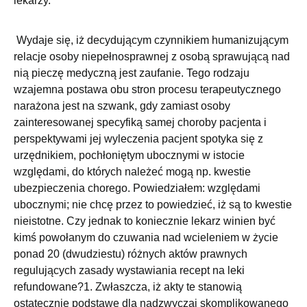
lekarzy.
Wydaje się, iż decydującym czynnikiem humanizującym
relacje osoby niepełnosprawnej z osobą sprawującą nad
nią pieczę medyczną jest zaufanie. Tego rodzaju
wzajemna postawa obu stron procesu terapeutycznego
narażona jest na szwank, gdy zamiast osoby
zainteresowanej specyfiką samej choroby pacjenta i
perspektywami jej wyleczenia pacjent spotyka się z
urzędnikiem, pochłoniętym ubocznymi w istocie
względami, do których należeć mogą np. kwestie
ubezpieczenia chorego. Powiedziałem: względami
ubocznymi; nie chcę przez to powiedzieć, iż są to kwestie
nieistotne. Czy jednak to koniecznie lekarz winien być
kimś powołanym do czuwania nad wcieleniem w życie
ponad 20 (dwudziestu) różnych aktów prawnych
regulujących zasady wystawiania recept na leki
refundowane?1. Zwłaszcza, iż akty te stanowią
ostatecznie podstawę dla nadzwyczaj skomplikowanego