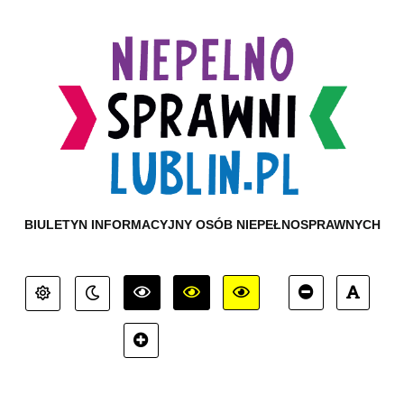
BIULETYN INFORMACYJNY OSÓB NIEPEŁNOSPRAWNYCH