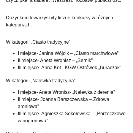
czy „Lipka” a kabaret „Weźrzesz” rozbawił publiczność.
Dożynkom towarzyszyły liczne konkursy w różnych
kategoriach.
W kategorii „Ciasto tradycyjne”:
I miejsce- Janina Wójcik – „Ciasto marchwiowe”
II miejsce- Aneta Wronisz – „Sernik”
III miejsce- Anna Kot –KGW Ostrówek „Buraczak”
W kategorii „Nalewka tradycyjna”:
I miejsce- Aneta Wronisz- „Nalewka z derenia”
II miejsce- Joanna Barszczewska –„Zdrowa
aroniowa”
III miejsce- Agnieszka Sokołowska – „Porzeczkowo-
winogronowa”