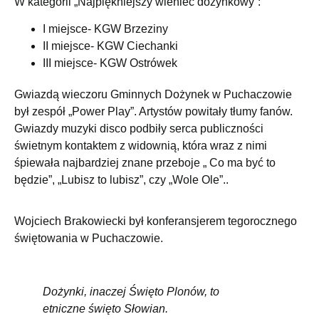
W kategorii „Najpiękniejszy wieniec dożynkowy”:
I miejsce- KGW Brzeziny
II miejsce- KGW Ciechanki
III miejsce- KGW Ostrówek
Gwiazdą wieczoru Gminnych Dożynek w Puchaczowie
był zespół „Power Play”. Artystów powitały tłumy fanów.
Gwiazdy muzyki disco podbiły serca publiczności
świetnym kontaktem z widownią, która wraz z nimi
śpiewała najbardziej znane przeboje „ Co ma być to
będzie”, „Lubisz to lubisz”, czy „Wole Ole”..
Wojciech Brakowiecki był konferansjerem tegorocznego
świętowania w Puchaczowie.
Dożynki, inaczej Święto Plonów, to
etniczne święto Słowian.