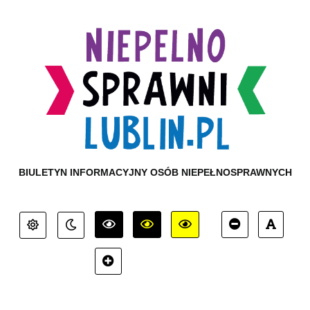
BIULETYN INFORMACYJNY OSÓB NIEPEŁNOSPRAWNYCH