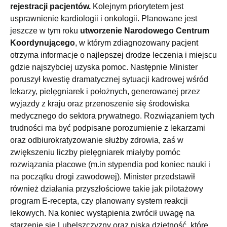
rejestracji pacjentów.
Kolejnym priorytetem jest
usprawnienie kardiologii i onkologii. Planowane jest
jeszcze w tym roku
utworzenie Narodowego Centrum
Koordynującego
, w którym zdiagnozowany pacjent
otrzyma informacje o najlepszej drodze leczenia i miejscu
gdzie najszybciej uzyska pomoc. Następnie Minister
poruszył kwestię dramatycznej sytuacji kadrowej wśród
lekarzy, pielęgniarek i położnych, generowanej przez
wyjazdy z kraju oraz przenoszenie się środowiska
medycznego do sektora prywatnego. Rozwiązaniem tych
trudności ma być podpisane porozumienie z lekarzami
oraz odbiurokratyzowanie służby zdrowia, zaś w
zwiększeniu liczby pielęgniarek miałyby pomóc
rozwiązania płacowe (m.in stypendia pod koniec nauki i
na początku drogi zawodowej). Minister przedstawił
również działania przyszłościowe takie jak pilotażowy
program E-recepta, czy planowany system reakcji
lekowych. Na koniec wystąpienia zwrócił uwagę na
starzenie się Lubelszczyzny oraz niską dzietność, które