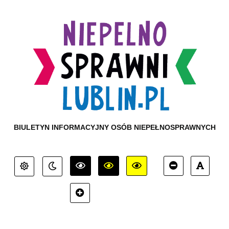
BIULETYN INFORMACYJNY OSÓB NIEPEŁNOSPRAWNYCH