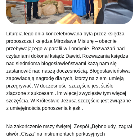
Liturgia tego dnia koncelebrowana była przez księdza
proboszcza i księdza Mirosława Misiurę – obecnie
przebywającego w parafii w Londynie. Rozważań nad
czytaniami dokonał ksiądz Dawid. Rozważania księdza
nad siedmioma błogosławieństwami każą nam się
zastanowić nad naszą doczesnością. Błogosławieństwa
zapowiadają nagrodę dla tych, którzy na ziemi umieją
przegrywać. W doczesności szczęście jest ściśle
złączone z sukcesami. Im więcej zwycięstw tym więcej
szczęścia. W Królestwie Jezusa szczęście jest związane
z umiejętnością ponoszenia klęski.
Na zakończenie mszy świętej, Zespół „Bębnoludy„ zagrał
utwór „Cisza” na instrumentach perkusyjnych